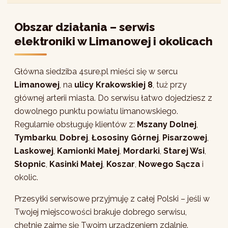
Obszar działania – serwis
elektroniki w Limanowej i okolicach
Główna siedziba 4sure.pl mieści się w sercu
Limanowej
, na
ulicy Krakowskiej 8
, tuż przy
głównej arterii miasta. Do serwisu łatwo dojedziesz z
dowolnego punktu powiatu limanowskiego.
Regularnie obsługuję klientów z:
Mszany Dolnej
,
Tymbarku
,
Dobrej
,
Łososiny Górnej
,
Pisarzowej
,
Laskowej
,
Kamionki Małej
,
Mordarki
,
Starej Wsi
,
Słopnic
,
Kasinki Małej
,
Koszar
,
Nowego Sącza
i
okolic.
Przesyłki serwisowe przyjmuję z całej Polski – jeśli w
Twojej miejscowości brakuje dobrego serwisu,
chętnie zajmę się Twoim urządzeniem zdalnie.