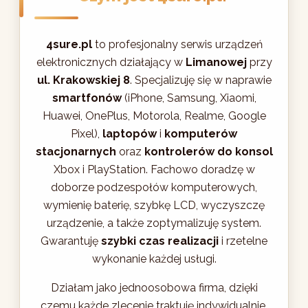
4sure.pl
to profesjonalny serwis urządzeń
elektronicznych działający w
Limanowej
przy
ul. Krakowskiej 8
. Specjalizuję się w naprawie
smartfonów
(iPhone, Samsung, Xiaomi,
Huawei, OnePlus, Motorola, Realme, Google
Pixel),
laptopów
i
komputerów
stacjonarnych
oraz
kontrolerów do konsol
Xbox i PlayStation. Fachowo doradzę w
doborze podzespołów komputerowych,
wymienię baterię, szybkę LCD, wyczyszczę
urządzenie, a także zoptymalizuję system.
Gwarantuję
szybki czas realizacji
i rzetelne
wykonanie każdej usługi.
Działam jako jednoosobowa firma, dzięki
czemu każde zlecenie traktuję indywidualnie.