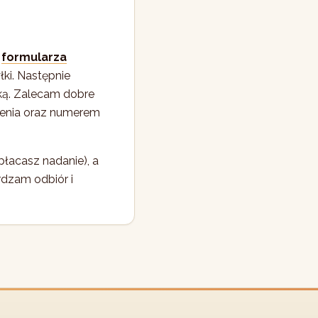
d
formularza
ki. Następnie
ką. Zalecam dobre
ecenia oraz numerem
płacasz nadanie), a
rdzam odbiór i