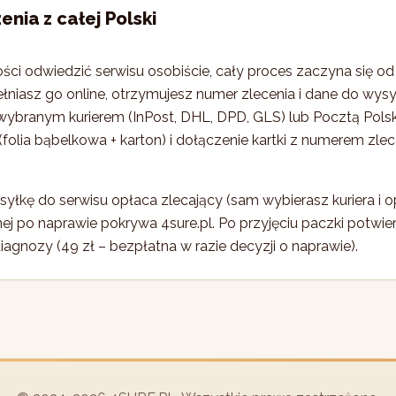
enia z całej Polski
ości odwiedzić serwisu osobiście, cały proces zaczyna się o
niasz go online, otrzymujesz numer zlecenia i dane do wysył
wybranym kurierem (InPost, DHL, DPD, GLS) lub Pocztą Pols
folia bąbelkowa + karton) i dołączenie kartki z numerem zl
yłkę do serwisu opłaca zlecający (sam wybierasz kuriera i o
nej po naprawie pokrywa 4sure.pl. Po przyjęciu paczki potwie
agnozy (49 zł – bezpłatna w razie decyzji o naprawie).