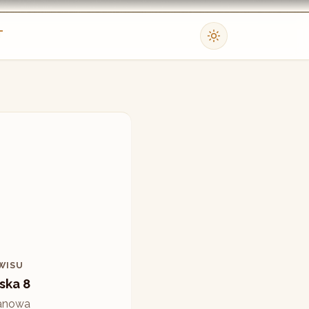
T
WISU
ska 8
anowa