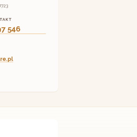
7723
NTAKT
97 546
L
re.pl