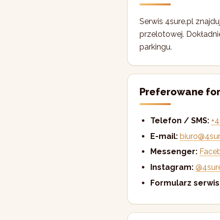
Serwis 4sure.pl znajdu
przelotowej. Dokładni
parkingu.
Preferowane fo
Telefon / SMS:
+4
E-mail:
biuro@4sur
Messenger:
Faceb
Instagram:
@4sure
Formularz serwi