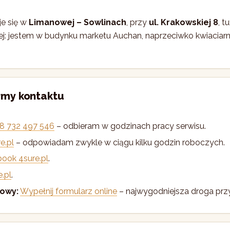
je się w
Limanowej – Sowlinach
, przy
ul. Krakowskiej 8
, t
ej: jestem w budynku marketu Auchan, naprzeciwko kwiaciarni
rmy kontaktu
8 732 497 546
– odbieram w godzinach pracy serwisu.
e.pl
– odpowiadam zwykle w ciągu kilku godzin roboczych.
ook 4sure.pl
.
.pl
.
sowy:
Wypełnij formularz online
– najwygodniejsza droga prz