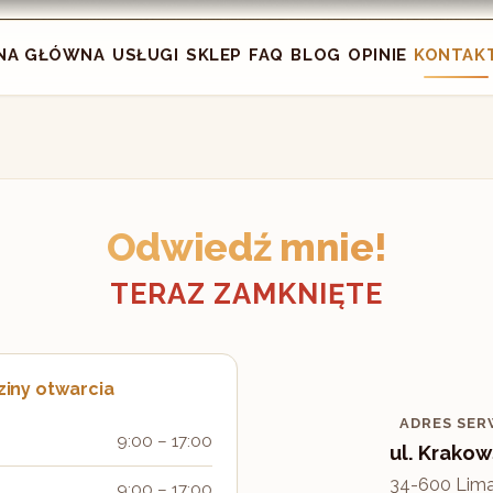
NA GŁÓWNA
USŁUGI
SKLEP
FAQ
BLOG
OPINIE
KONTAK
Odwiedź mnie!
TERAZ ZAMKNIĘTE
iny otwarcia
ADRES SER
9:00 – 17:00
ul. Krakow
34-600 Lim
9:00 – 17:00