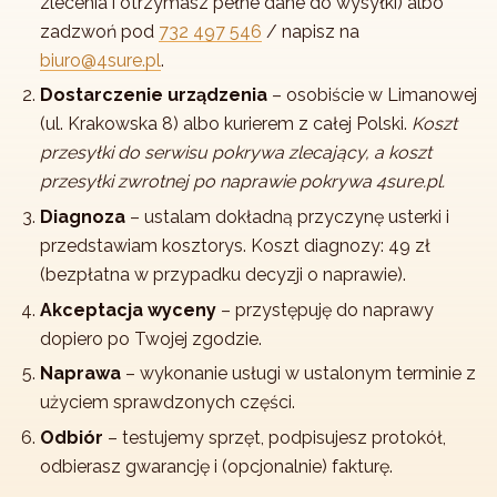
zlecenia i otrzymasz pełne dane do wysyłki) albo
zadzwoń pod
732 497 546
/ napisz na
biuro@4sure.pl
.
Dostarczenie urządzenia
– osobiście w Limanowej
(ul. Krakowska 8) albo kurierem z całej Polski.
Koszt
przesyłki do serwisu pokrywa zlecający, a koszt
przesyłki zwrotnej po naprawie pokrywa 4sure.pl.
Diagnoza
– ustalam dokładną przyczynę usterki i
przedstawiam kosztorys. Koszt diagnozy: 49 zł
(bezpłatna w przypadku decyzji o naprawie).
Akceptacja wyceny
– przystępuję do naprawy
dopiero po Twojej zgodzie.
Naprawa
– wykonanie usługi w ustalonym terminie z
użyciem sprawdzonych części.
Odbiór
– testujemy sprzęt, podpisujesz protokół,
odbierasz gwarancję i (opcjonalnie) fakturę.